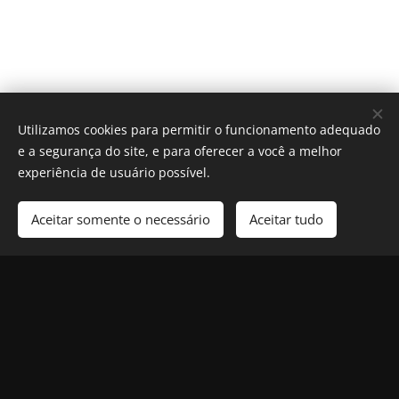
Utilizamos cookies para permitir o funcionamento adequado
e a segurança do site, e para oferecer a você a melhor
experiência de usuário possível.
Aceitar somente o necessário
Aceitar tudo
Cookies
© 2025 Revista Formosa. Todos os direitos reservados.
Política de Privacidade
|
Contato
|
Nosso Compromisso
|
Termos e
Condições de Uso
Siga-nos nas redes sociais: