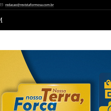
redacao@revistaformosa.com.br
M