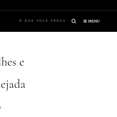
MENU
hes e
uejada
o