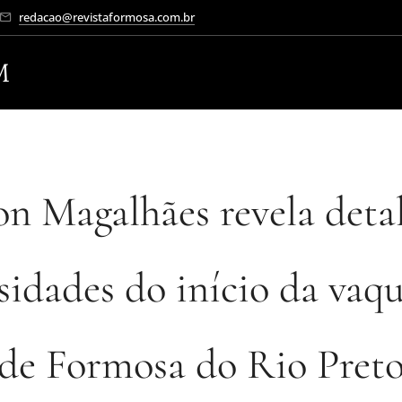
redacao@revistaformosa.com.br
M
on Magalhães revela detal
sidades do início da vaq
de Formosa do Rio Pret