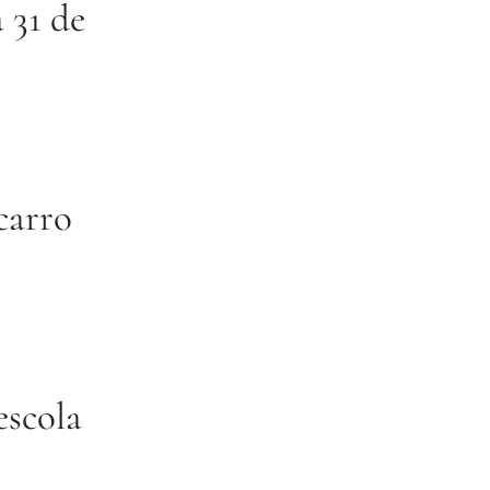
 31 de
carro
escola