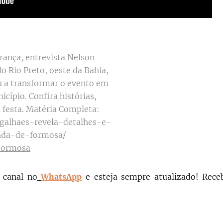
rança, entrevista Nelson
 Rio Preto, oeste da Bahia,
u a transformar o evento em
cípio. Confira histórias,
a festa. Matéria Completa:
galhaes-revela-detalhes-e-
jada-de-formosa/
 Formosa
 canal no
WhatsApp
e esteja sempre atualizado!
Rece