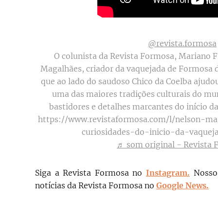
@revista.formosa
O colunista da Revista Formosa, Mariano F
Magalhães, criador da vaquejada de Formosa do
que ao lado do saudoso Chico da Coelba ajudo
uma das maiores tradições culturais do muni
bastidores e detalhes marcantes do início d
https://www.revistaformosa.com/l/nelson-ma
curiosidades-do-inicio-da-vaque
♬ som original - Revista
Siga a Revista Formosa no
Instagram.
N
osso
notícias da Revista Formosa no
Google News.