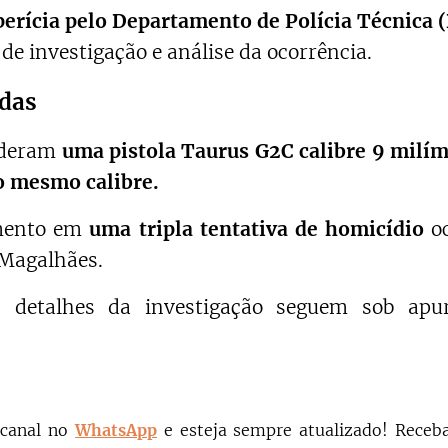
a perícia pelo Departamento de Polícia Técnica
de investigação e análise da ocorrência.
das
enderam
uma
pistola Taurus G2C calibre 9 milí
do mesmo calibre.
imento em
uma tripla tentativa de homicídio
oc
 Magalhães.
s detalhes da investigação seguem sob apu
 canal no
WhatsApp
e esteja sempre atualizado!
Receba