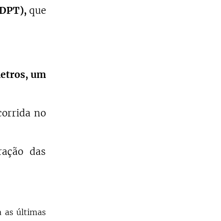
 (DPT),
que
metros, um
orrida no
ração das
 as últimas