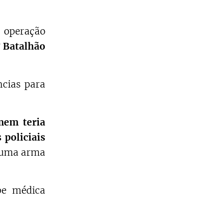
operação
 Batalhão
ncias para
mem teria
 policiais
o uma arma
pe médica