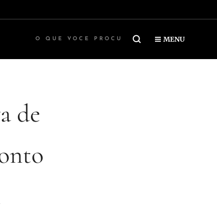
MENU
va de
ronto
M