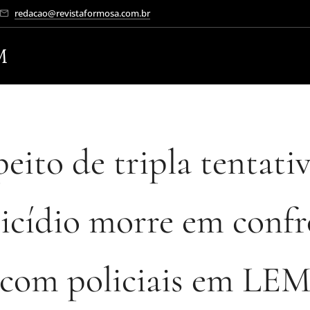
redacao@revistaformosa.com.br
M
eito de tripla tentati
cídio morre em conf
com policiais em LE