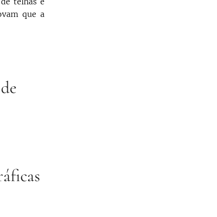
 de telhas e
ovam que a
 de
ráficas