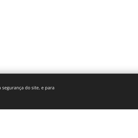
 segurança do site, e para
Cookies
© 2025 Revista Formosa. Todos os direitos reservados.
ca de Privacidade
|
Contato
|
Nosso Compromisso
|
Termos e Condições 