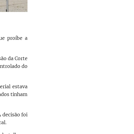
ue proíbe a
são da Corte
ontrolado do
erial estava
tados tinham
 decisão foi
al.