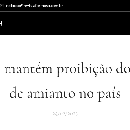
redacao@revistaformosa.com.br
M
 mantém proibição do
de amianto no país
24/02/2023