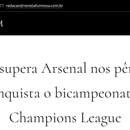
redacao@revistaformosa.com.br
M
supera Arsenal nos pên
nquista o bicampeona
Champions League