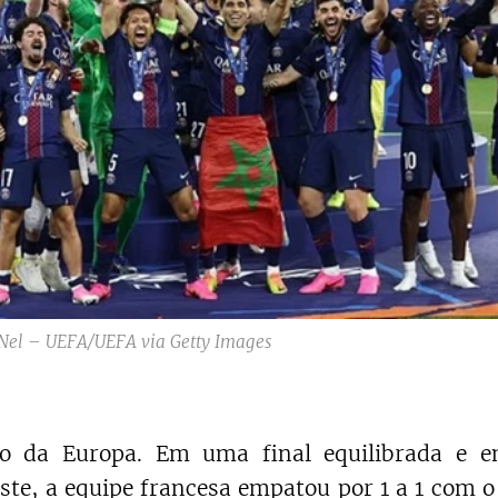
 Nel – UEFA/UEFA via Getty Images
po da Europa. Em uma final equilibrada e e
te, a equipe francesa empatou por 1 a 1 com o