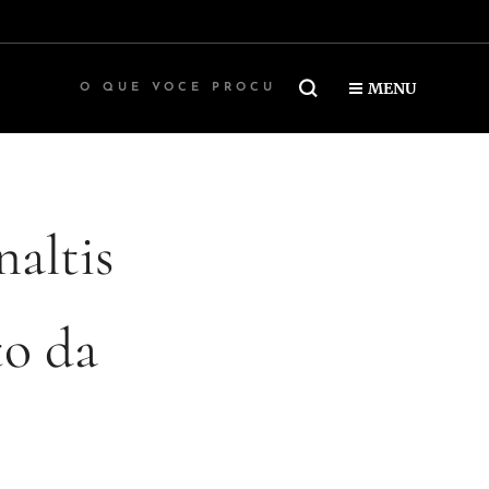
MENU
altis
to da