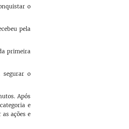
onquistar o
ecebeu pela
da primeira
u segurar o
nutos. Após
categoria e
r as ações e