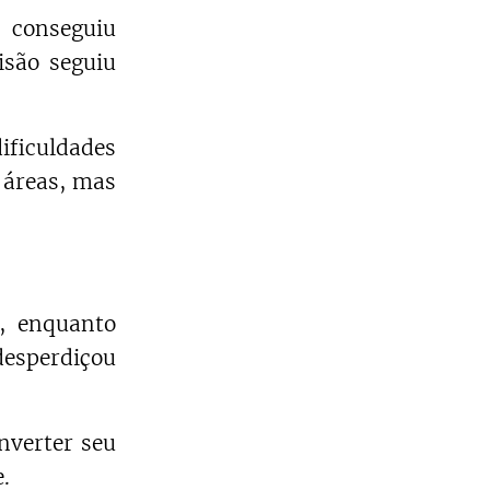
 conseguiu
isão seguiu
ificuldades
 áreas, mas
, enquanto
desperdiçou
nverter seu
.