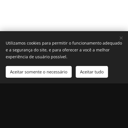
Utilizamos cookies para permitir o funcionamento adequado
e a segurança do site, e para oferecer a você a melhor
experiência de usuário possível.
Aceitar somente o necessário
Aceitar tudo
Cookies
© 2025 Revista Formosa. Todos os direitos reservados.
Política de Privacidade
|
Contato
|
Nosso Compromisso
|
Termos e
Condições de Uso
Siga-nos nas redes sociais: