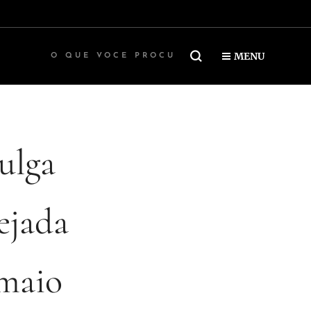
MENU
ulga
ejada
 maio