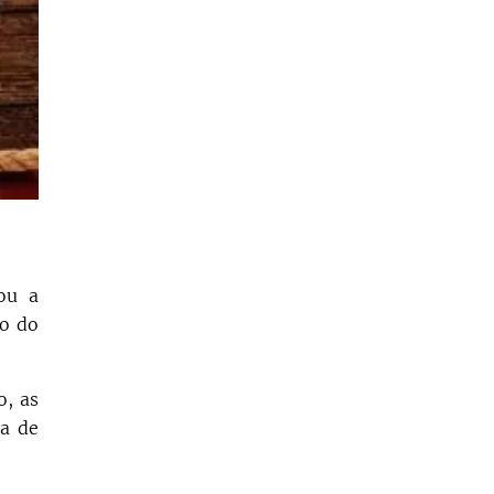
ou a
io do
o, as
ia de