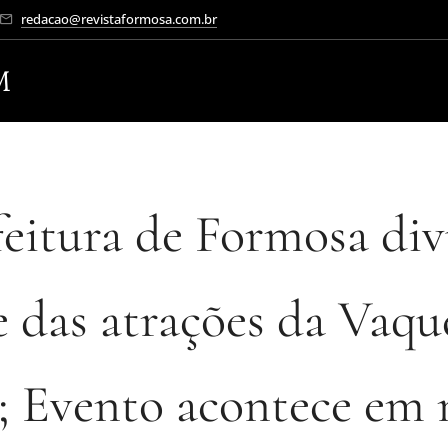
redacao@revistaformosa.com.br
M
feitura de Formosa div
e das atrações da Vaqu
; Evento acontece em