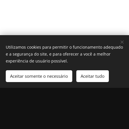
Utilizamos cookies para permitir o funcionamento adequado
e a segurança do site, e para oferecer a você a melhor
experiência de usuário possível.
Aceitar somente o necessário
Aceitar tudo
Cookies
© 2025 Revista Formosa. Todos os direitos reservados.
Política de Privacidade
|
Contato
|
Nosso Compromisso
|
Termos e
Condições de Uso
Siga-nos nas redes sociais: