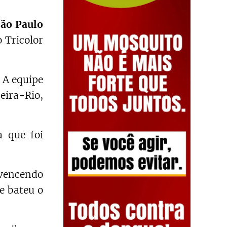
ão Paulo
o Tricolor
 A equipe
eira-Rio,
a que foi
 vencendo
 e bateu o