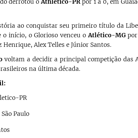
ndo derrotou o
Athletico-PR
por 1 a 0, em Guaia
tória ao conquistar seu primeiro título da Libe
 início, o Glorioso venceu o
Atlético-MG
por 
Henrique, Alex Telles e Júnior Santos.
o
voltam a decidir a principal competição das 
rasileiros na última década.
il:
letico-PR
 São Paulo
ntos