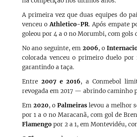
na competição nos últimos anos.
A primeira vez que duas equipes do pa
venceu o
Athletico-PR
. Após empate po
goleou por 4 a 0 no Morumbi, com gols d
No ano seguinte, em
2006
, o
Internaci
colorada venceu o primeiro duelo por
garantindo a taça.
Entre
2007 e 2016
, a Conmebol limi
revogada em 2017 — abrindo caminho par
Em
2020
, o
Palmeiras
levou a melhor 
por 1 a 0 no Maracanã, com gol de Bre
Flamengo
por 2 a 1, em Montevidéu, com