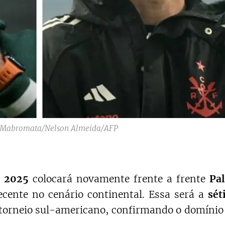
n Mabromata/Nelson Almeida/AFP
 2025
colocará novamente frente a frente
Pa
ecente no cenário continental. Essa será a
sét
 torneio sul-americano, confirmando o domínio 