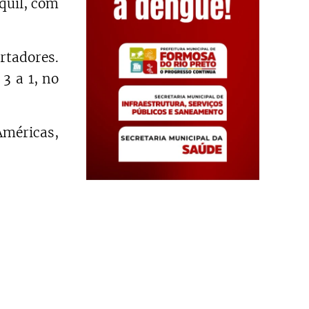
quil, com
rtadores.
3 a 1, no
Américas,