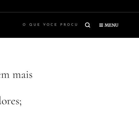
MENU
em mais
ores;