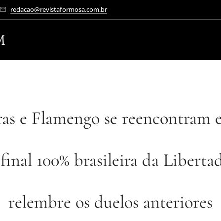
redacao@revistaformosa.com.br
M
ras e Flamengo se reencontram 
final 100% brasileira da Libertad
relembre os duelos anteriores