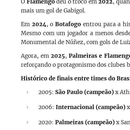
O
Flamengo
deu o troco em
2022
, qua
mais um gol de Gabigol.
Em
2024
, o
Botafogo
entrou para a his
Mesmo com um jogador a menos desde o
Monumental de Núñez, com gols de Luiz 
Agora, em
2025
,
Palmeiras e Flameng
reforçando o protagonismo dos clubes b
Histórico de finais entre times do Bras
2005:
São Paulo (campeão)
x Ath
2006:
Internacional (campeão)
x
2020:
Palmeiras (campeão)
x Sa