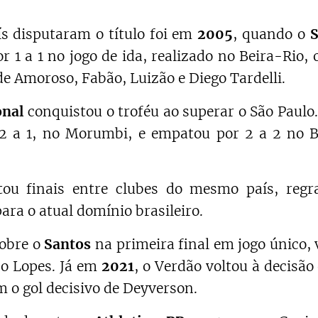
ís disputaram o título foi em
2005
, quando o
S
r 1 a 1 no jogo de ida, realizado no Beira-Rio, 
e Amoroso, Fabão, Luizão e Diego Tardelli.
onal
conquistou o troféu ao superar o São Paulo.
 2 a 1, no Morumbi, e empatou por 2 a 2 no B
tou finais entre clubes do mesmo país, regr
a o atual domínio brasileiro.
sobre o
Santos
na primeira final em jogo único,
no Lopes. Já em
2021
, o Verdão voltou à decisão
 o gol decisivo de Deyverson.