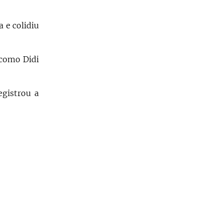
 e colidiu
 como Didi
egistrou a