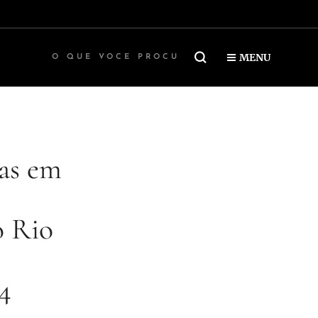
MENU
ças em
o Rio
4