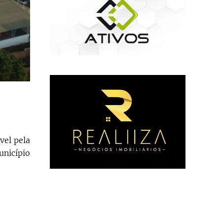
vel pela
unicípio