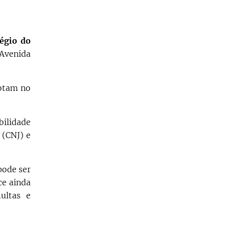
égio do
 Avenida
votam no
bilidade
 (CNJ) e
pode ser
ce ainda
ultas e