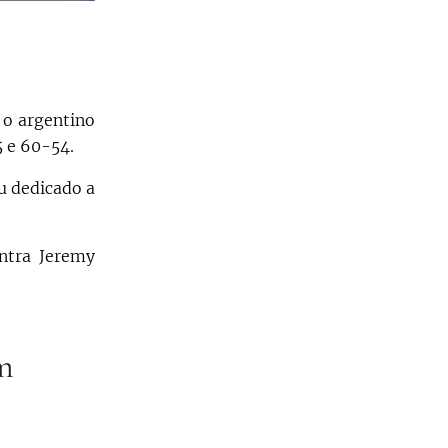
 o argentino
5 e 60-54.
u dedicado a
ntra Jeremy
m