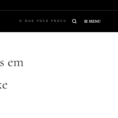
MENU
os em
xe