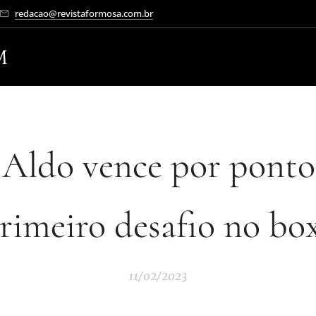
redacao@revistaformosa.com.br
M
 Aldo vence por pont
rimeiro desafio no bo
11/02/2023