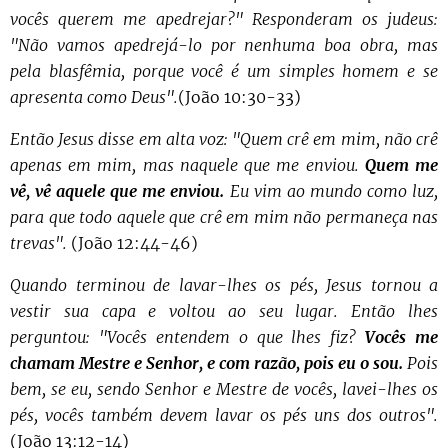
vocês querem me apedrejar?" Responderam os judeus:
"Não vamos apedrejá-lo por nenhuma boa obra, mas
pela blasfêmia, porque você é um simples homem e se
apresenta como Deus".
(João 10:30-33)
Então Jesus disse em alta voz: "Quem crê em mim, não crê
apenas em mim, mas naquele que me enviou.
Quem me
vê, vê aquele que me enviou.
Eu vim ao mundo como luz,
para que todo aquele que crê em mim não permaneça nas
trevas".
(João 12:44-46)
Quando terminou de lavar-lhes os pés, Jesus tornou a
vestir sua capa e voltou ao seu lugar. Então lhes
perguntou: "Vocês entendem o que lhes fiz?
Vocês me
chamam Mestre e Senhor, e com razão, pois eu o sou.
Pois
bem, se eu, sendo Senhor e Mestre de vocês, lavei-lhes os
pés, vocês também devem lavar os pés uns dos outros".
(João 13:12-14)