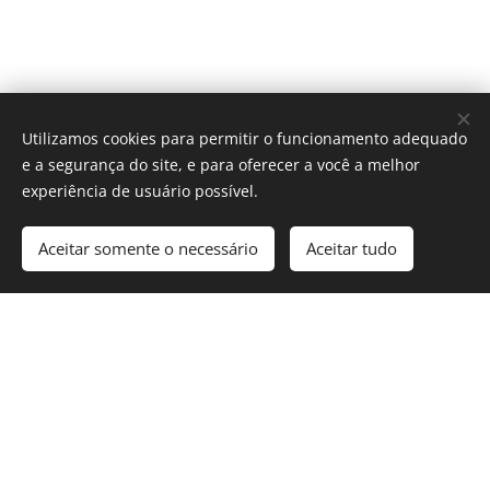
Utilizamos cookies para permitir o funcionamento adequado
e a segurança do site, e para oferecer a você a melhor
experiência de usuário possível.
Aceitar somente o necessário
Aceitar tudo
Cookies
© 2025 Revista Formosa. Todos os direitos reservados.
Política de Privacidade
|
Contato
|
Nosso Compromisso
|
Termos e
Condições de Uso
Siga-nos nas redes sociais: