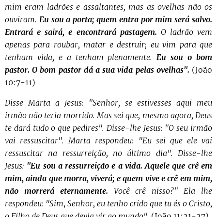
mim eram ladrões e assaltantes, mas as ovelhas não os
ouviram.
Eu sou a porta; quem entra por mim será salvo.
Entrará e sairá, e encontrará pastagem.
O ladrão vem
apenas para roubar, matar e destruir; eu vim para que
tenham vida, e a tenham plenamente.
Eu sou o bom
pastor. O bom pastor dá a sua vida pelas ovelhas".
(João
10:7-11)
Disse Marta a Jesus: "Senhor, se estivesses aqui meu
irmão não teria morrido. Mas sei que, mesmo agora, Deus
te dará tudo o que pedires". Disse-lhe Jesus: "O seu irmão
vai ressuscitar". Marta respondeu: "Eu sei que ele vai
ressuscitar na ressurreição, no último dia". Disse-lhe
Jesus:
"Eu sou a ressurreição e a vida. Aquele que crê em
mim, ainda que morra, viverá; e quem vive e crê em mim,
não morrerá eternamente.
Você crê nisso?" Ela lhe
respondeu: "Sim, Senhor, eu tenho crido que tu és o Cristo,
o Filho de Deus que devia vir ao mundo".
(João 11:21-27)