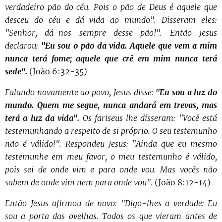
verdadeiro pão do céu. Pois o pão de Deus é aquele que
desceu do céu e dá vida ao mundo". Disseram eles:
"Senhor, dá-nos sempre desse pão!". Então Jesus
declarou:
"Eu sou o pão da vida. Aquele que vem a mim
nunca terá fome; aquele que crê em mim nunca terá
sede".
(João 6:32-35)
Falando novamente ao povo, Jesus disse:
"Eu sou a luz do
mundo. Quem me segue, nunca andará em trevas, mas
terá a luz da vida".
Os fariseus lhe disseram: "Você está
testemunhando a respeito de si próprio. O seu testemunho
não é válido!". Respondeu Jesus: "Ainda que eu mesmo
testemunhe em meu favor, o meu testemunho é válido,
pois sei de onde vim e para onde vou. Mas vocês não
sabem de onde vim nem para onde vou".
(João 8:12-14)
Então Jesus afirmou de novo: "Digo-lhes a verdade: Eu
sou a porta das ovelhas. Todos os que vieram antes de