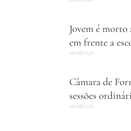
Jovem é morto a
em frente a esc
06/08/2026
Câmara de Form
sessões ordinár
06/08/2026