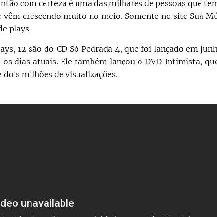
 então com certeza é uma das milhares de pessoas que 
e vêm crescendo muito no meio. Somente no site Sua Músic
de plays.
ays, 12 são do CD Só Pedrada 4, que foi lançado em ju
 os dias atuais. Ele também lançou o DVD Intimista, qu
de dois milhões de visualizações.