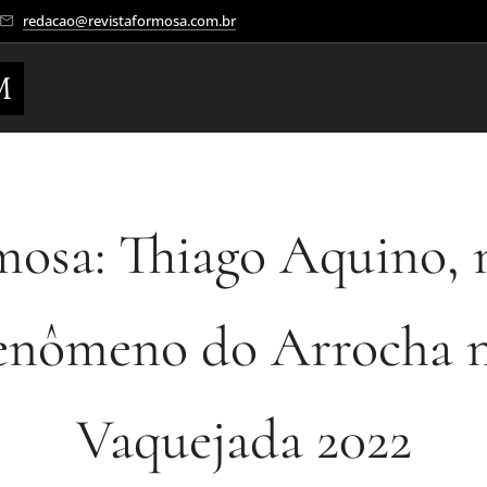
redacao@revistaformosa.com.br
M
mosa: Thiago Aquino, 
enômeno do Arrocha 
Vaquejada 2022