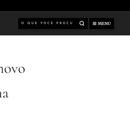
MENU
novo
na