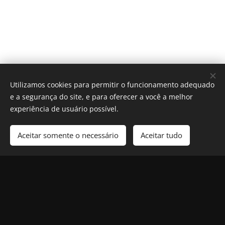
Utilizamos cookies para permitir o funcionamento adequado
e a segurança do site, e para oferecer a você a melhor
experiência de usuário possível.
Aceitar somente o necessário
Aceitar tudo
Cookies
© 2025 Revista Formosa. Todos os direitos reservados.
Política de Privacidade
|
Contato
|
Nosso Compromisso
|
Termos e
Condições de Uso
Siga-nos nas redes sociais: