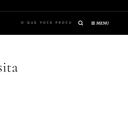
MENU
sita