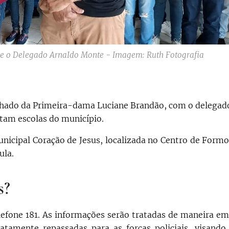
o e o Delegado ArnaIdo Monte - Imagem: Ruth Fotografia
anhado da Primeira-dama Luciane Brandão, com o delegad
tam escolas do município.
nicipal Coração de Jesus, localizada no Centro de Formo
ula.
s?
lefone 181. As informações serão tratadas de maneira em
iatamente repassadas para as forças policiais, visando