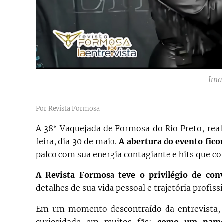
Ima
Por Revista Formosa
A 38ª Vaquejada de Formosa do Rio Preto, real
feira, dia 30 de maio.
A abertura do evento fico
palco com sua energia contagiante e hits que co
A Revista Formosa teve o privilégio de con
detalhes de sua vida pessoal e trajetória profiss
Em um momento descontraído da entrevista,
curiosidade em muitos fãs:
como um namor