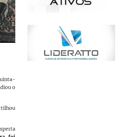
quinta-
ndiou o
tilhou
sperta
ra foi