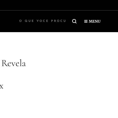
MENU
 Revela
x