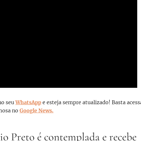
no seu
WhatsApp
e esteja sempre atualizado! Basta acess
rmosa no
Google News.
o Preto é contemplada e recebe