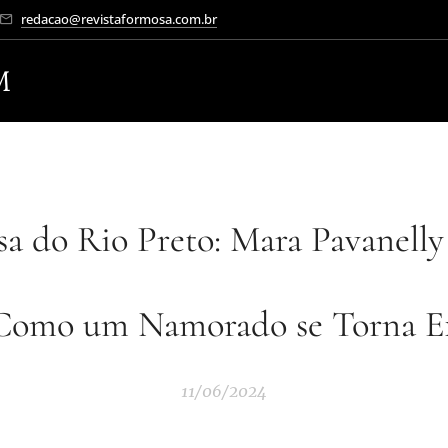
redacao@revistaformosa.com.br
M
a do Rio Preto: Mara Pavanelly
Como um Namorado se Torna E
11/06/2024