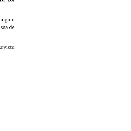
longa e
assa de
Revista