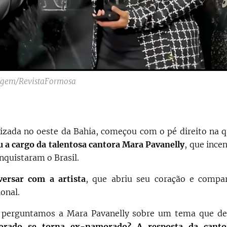
gem/RevistaFormosa
izada no oeste da Bahia, começou com o pé direito na 
u a cargo da talentosa cantora Mara Pavanelly
, que ince
nquistaram o Brasil.
versar com a artista
, que abriu seu coração e compar
ional.
 perguntamos a Mara Pavanelly sobre um tema que de
ado se torna ex-namorado? A resposta da canto