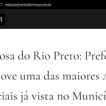
redacao@revistaformosa.com.br
M
sa do Rio Preto: Pref
ove uma das maiores 
iais já vista no Munic