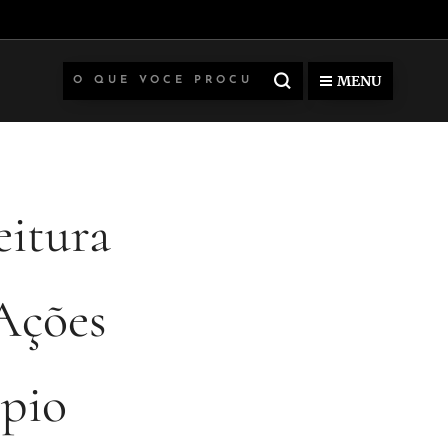
MENU
eitura
Ações
ípio