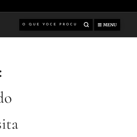
MENU
:
do
sita