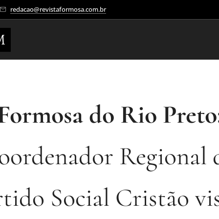
redacao@revistaformosa.com.br
M
Formosa do Rio Preto
oordenador Regional 
tido Social Cristão vi