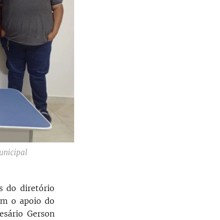
unicipal
 do diretório
em o apoio do
esário Gerson