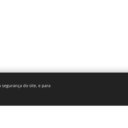
 segurança do site, e para
Cookies
© 2025 Revista Formosa. Todos os direitos reservados.