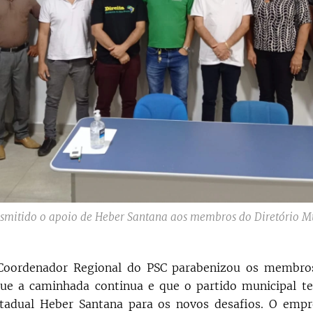
nsmitido o apoio de Heber Santana aos membros do Diretório M
Coordenador Regional do PSC parabenizou os membros
que a caminhada continua e que o partido municipal t
stadual Heber Santana para os novos desafios. O empr