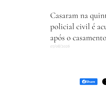
Casaram na quint
policial civil é a
após o casament
07/08/2026
Share