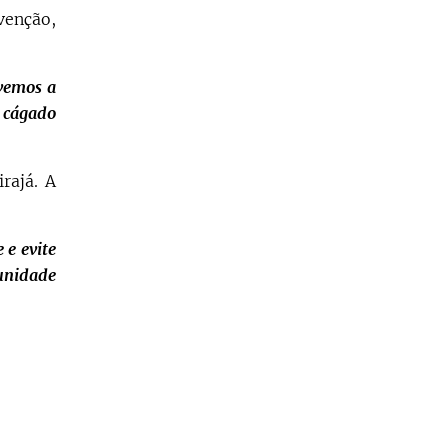
venção,
ivemos a
o cágado
rajá. A
 e evite
munidade