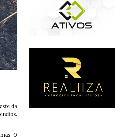
este da
êndios.
amas. O