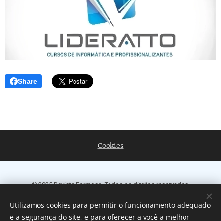
Share
Cookies
© 2025 Revista Formosa. Todos os direitos reservados.
Política de Privacidade
|
Contato
|
Nosso Compromisso
|
Termos e
Utilizamos cookies para permitir o funcionamento adequado
Condições de Uso
e a segurança do site, e para oferecer a você a melhor