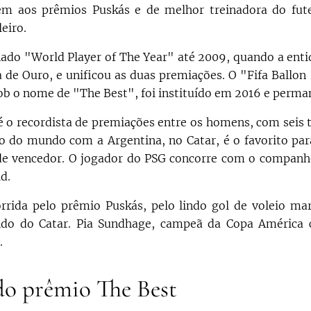
em aos prêmios Puskás e de melhor treinadora do fute
eiro.
ado "World Player of The Year" até 2009, quando a enti
la de Ouro, e unificou as duas premiações. O "Fifa Ballo
ob o nome de "The Best", foi instituído em 2016 e perman
é o recordista de premiações entre os homens, com seis 
o do mundo com a Argentina, no Catar, é o favorito par
de vencedor. O jogador do PSG concorre com o companh
d.
orrida pelo prêmio Puskás, pelo lindo gol de voleio ma
undo do Catar. Pia Sundhage, campeã da Copa América 
.
 do prêmio The Best