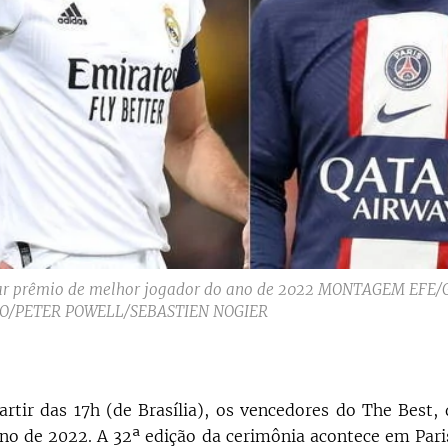
evar prêmio de melhor jogador do ano de 2022 MONTAGEM EF
O/PETER POWELL/SEBASTIEN NOGIER
artir das 17h (de Brasília), os vencedores do The Best,
no de 2022. A 32ª edição da cerimônia acontece em Paris