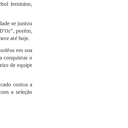
bol feminino,
dade se juntou
n D'Or", porém,
ece até hoje.
troféus em sua
a conquistar o
eiro de equipe
rcado contra a
com a seleção