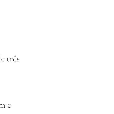
e três
m e