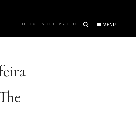
MENU
feira
 The