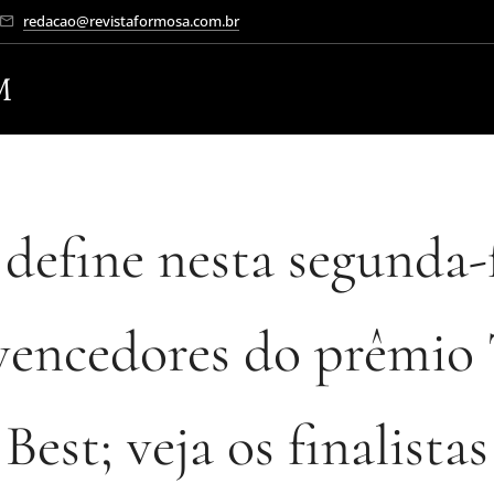
redacao@revistaformosa.com.br
M
 define nesta segunda-
vencedores do prêmio
Best; veja os finalistas