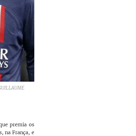
E/GUILLAUME
 que premia os
, na França, e