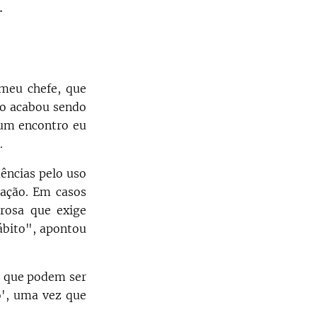
r
 meu chefe, que
mo acabou sendo
 um encontro eu
.
uências pelo uso
cação. Em casos
rosa que exige
hábito", apontou
as que podem ser
o', uma vez que