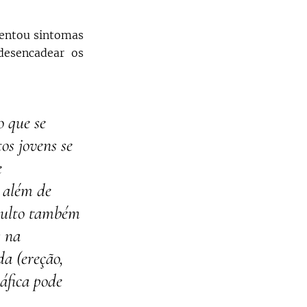
mentou sintomas
desencadear os
o que se
os jovens se
e
 além de
adulto também
s na
da (ereção,
ráfica pode