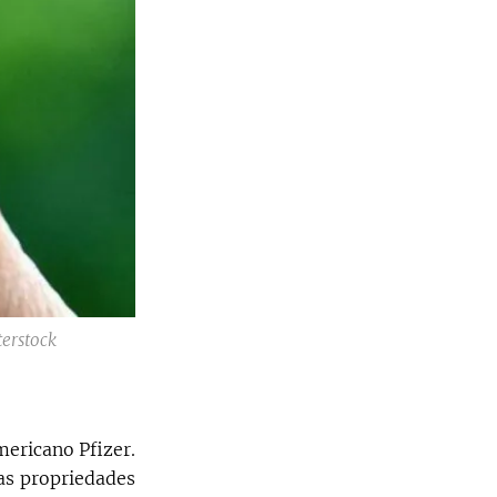
terstock
mericano Pfizer.
as propriedades