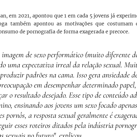
an, em 2021, apontou que 1 em cada 5 jovens já experi
xóloga também apontou as motivações que costumam 
onsumo de pornografia de forma exagerada e precoce.
 imagem de sexo performático (muito diferente d
do uma expectativa irreal da relação sexual. Muit
produzir padrões na cama. Isso gera ansiedade d
 preocupação em desempenhar determinado papel,
çar o resultado desejado. Esse tipo de conteúdo 
nino, ensinando aos jovens um sexo focado apena
es pornôs, a resposta sexual geralmente é exagera
guir esses roteiros ditados pela indústria pornog
 sexuais no futuro", explicou.