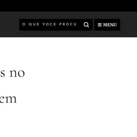
MENU
os no
 em