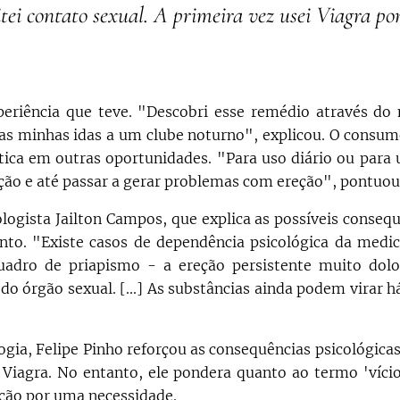
tei contato sexual. A primeira vez usei Viagra po
periência que teve.
"Descobri esse remédio através do
as minhas idas a um clube noturno", explicou. O consu
ática em outras oportunidades. "Para uso diário ou para
ção e até passar a gerar problemas com ereção", pontuou
logista Jailton Campos, que explica as possíveis conseq
to. "Existe casos de dependência psicológica da medi
dro de priapismo - a ereção persistente muito dolo
do órgão sexual. [...] As substâncias ainda podem virar 
logia, Felipe Pinho reforçou as consequências psicológic
 Viagra. No entanto, ele pondera quanto ao termo 'víci
ação por uma necessidade.