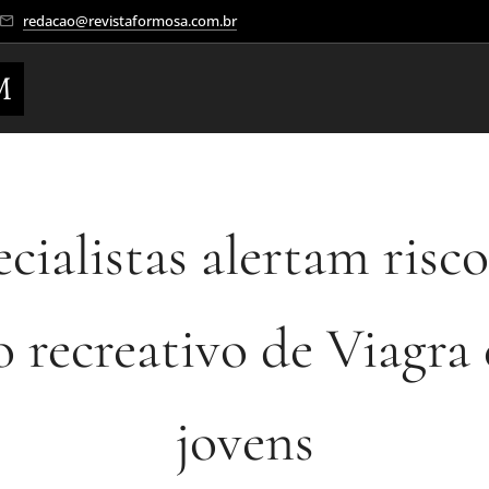
redacao@revistaformosa.com.br
M
cialistas alertam risc
o recreativo de Viagra
jovens