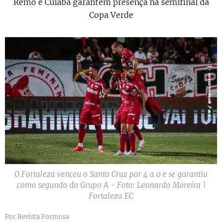
Remo e Cuiabá garantem presença na semifinal da
Copa Verde
O Fortaleza venceu o Santa Cruz por 4 a 0 e se garantiu
como segundo do Grupo A - Foto: Leonardo Moreira |
Fortaleza EC
Por Revista Formosa