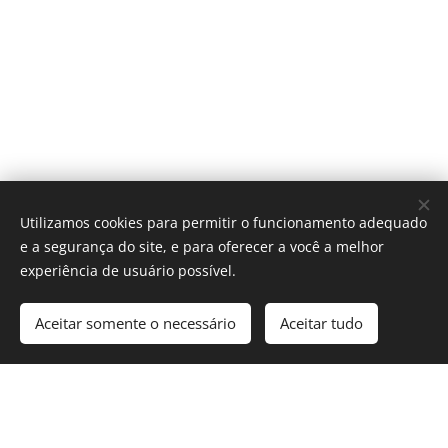
Utilizamos cookies para permitir o funcionamento adequado
e a segurança do site, e para oferecer a você a melhor
experiência de usuário possível.
Aceitar somente o necessário
Aceitar tudo
Cookies
© 2025 Revista Formosa. Todos os direitos reservados.
Política de Privacidade
|
Contato
|
Nosso Compromisso
|
Termos e