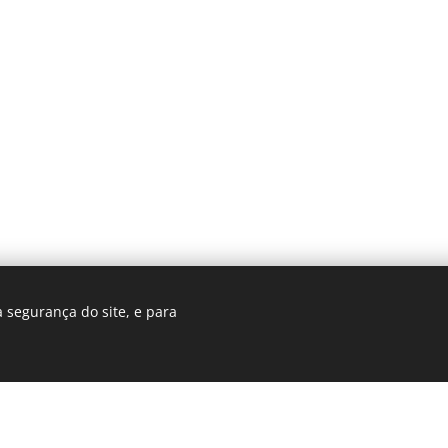
 segurança do site, e para
Cookies
© 2025 Revista Formosa. Todos os direitos reservados.