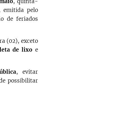
 maio
, quinta-
, emitida pelo
o de feriados
a (02), exceto
leta de lixo
e
ública
, evitar
e possibilitar