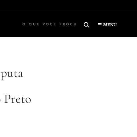
MENU
sputa
o Preto