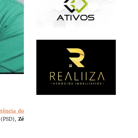
stência do
(PSD),
Zé