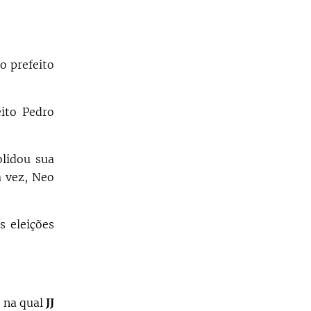
to prefeito
eito Pedro
olidou sua
a vez, Neo
s eleições
, na qual
JJ