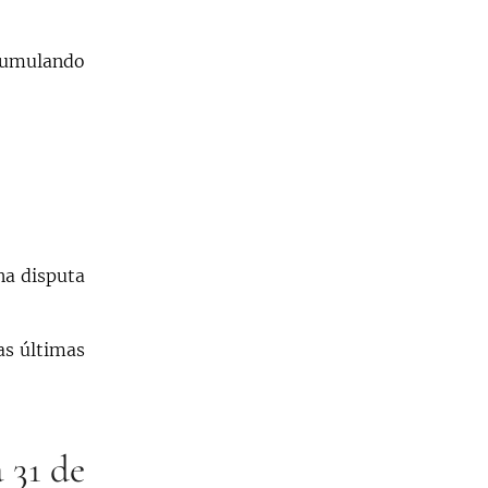
acumulando
na disputa
as últimas
 31 de