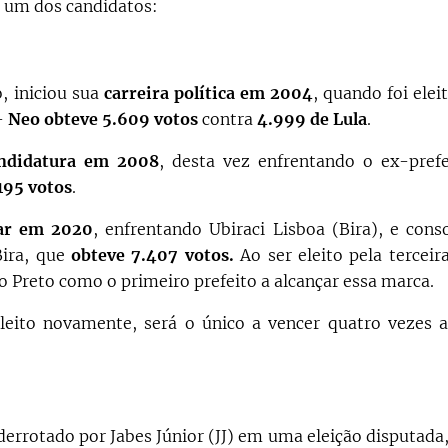
a um dos candidatos:
 iniciou sua
carreira política em 2004
, quando foi elei
 –
Neo obteve 5.609 votos
contra
4.999 de Lula
.
ndidatura
em 2008
, desta vez enfrentando o ex-pref
195 votos
.
ar em 2020
, enfrentando Ubiraci Lisboa (Bira), e cons
Bira, que
obteve 7.407 votos.
Ao ser eleito pela terceir
io Preto como o primeiro prefeito a alcançar essa marca.
leito novamente, será o único a vencer quatro vezes a
 derrotado por Jabes Júnior (JJ) em uma eleição disputada