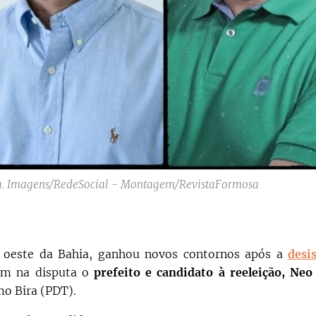
ira. Imagens/RedeSocial - Montagem/RevistaFormosa
, oeste da Bahia, ganhou novos contornos após a
desi
m na disputa o
prefeito e candidato à reeleição, Neo
mo Bira (PDT).