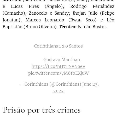
e Lucas Pires (Ângelo); Rodrigo Fernández
(Camacho), Zanocelo e Sandry; Jhojan Julio (Felipe
Jonatan), Marcos Leonardo (Rwan Seco) e Léo
Baptistão (Bruno Oliveira).
Técnico:
Fabián Bustos.
Corinthians 1 x 0 Santos
⚽️ Gustavo Mantuan
https://t.co/nH7TNvNoeV
pic.twitter.com/7M6tbEXjuW
— Corinthians (@Corinthians)
June 23,
2022
Prisão por três crimes