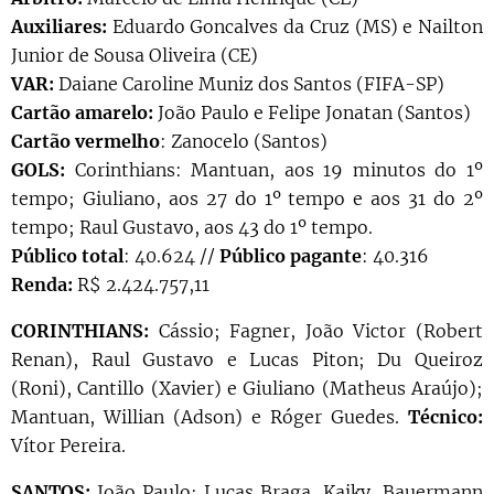
Auxiliares:
Eduardo Goncalves da Cruz (MS) e Nailton
Junior de Sousa Oliveira (CE)
VAR:
Daiane Caroline Muniz dos Santos (FIFA-SP)
Cartão amarelo:
João Paulo e Felipe Jonatan (Santos)
Cartão vermelho
: Zanocelo (Santos)
GOLS:
Corinthians: Mantuan, aos 19 minutos do 1º
tempo; Giuliano, aos 27 do 1º tempo e aos 31 do 2º
tempo; Raul Gustavo, aos 43 do 1º tempo.
Público total
: 40.624 //
Público pagante
: 40.316
Renda:
R$ 2.424.757,11
CORINTHIANS:
Cássio; Fagner, João Victor (Robert
Renan), Raul Gustavo e Lucas Piton; Du Queiroz
(Roni), Cantillo (Xavier) e Giuliano (Matheus Araújo);
Mantuan, Willian (Adson) e Róger Guedes.
Técnico:
Vítor Pereira.
SANTOS:
João Paulo; Lucas Braga, Kaiky, Bauermann