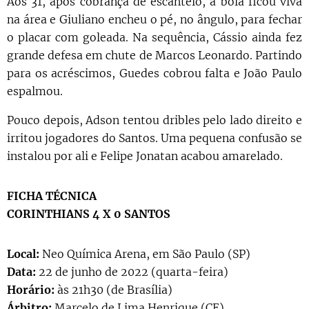
Aos 31, após cobrança de escanteio, a bola ficou viva
na área e Giuliano encheu o pé, no ângulo, para fechar
o placar com goleada. Na sequência, Cássio ainda fez
grande defesa em chute de Marcos Leonardo. Partindo
para os acréscimos, Guedes cobrou falta e João Paulo
espalmou.
Pouco depois, Adson tentou dribles pelo lado direito e
irritou jogadores do Santos. Uma pequena confusão se
instalou por ali e Felipe Jonatan acabou amarelado.
FICHA TÉCNICA
CORINTHIANS 4 X 0 SANTOS
Local:
Neo Química Arena, em São Paulo (SP)
Data:
22 de junho de 2022 (quarta-feira)
Horário:
às 21h30 (de Brasília)
Árbitro:
Marcelo de Lima Henrique (CE)