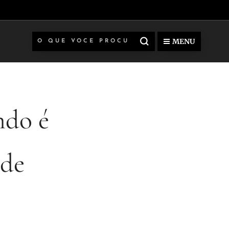
MENU
ndo é
ede