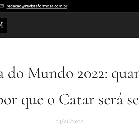
redacao@revistaformosa.com.br
M
 do Mundo 2022: qua
por que o Catar será s
23/06/2022