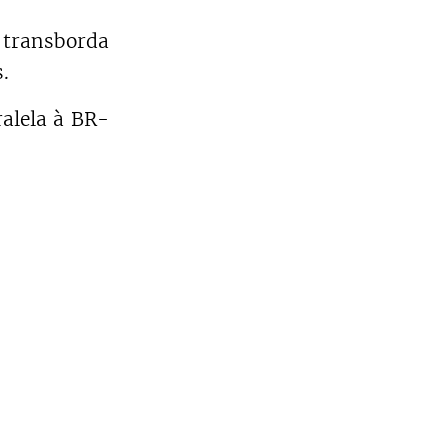
 transborda
.
ralela à BR-