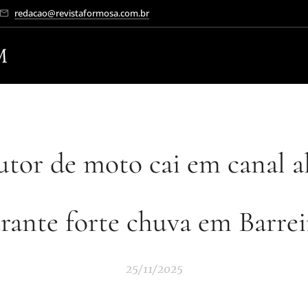
redacao@revistaformosa.com.br
M
tor de moto cai em canal a
rante forte chuva em Barrei
25/11/2025