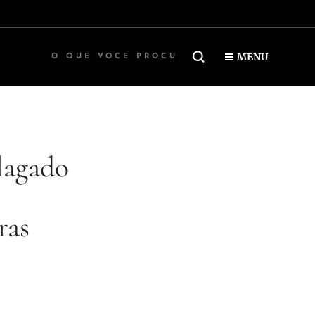
MENU
lagado
ras