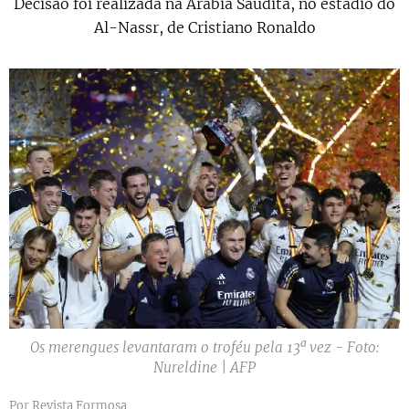
Decisão foi realizada na Arábia Saudita, no estádio do
Al-Nassr, de Cristiano Ronaldo
Os merengues levantaram o troféu pela 13ª vez - Foto:
Nureldine | AFP
Por Revista Formosa