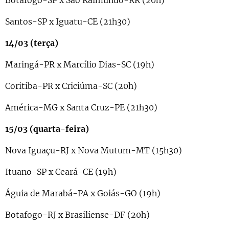
Botafogo-SP x São Raimundo-RR (20h)
Santos-SP x Iguatu-CE (21h30)
14/03 (terça)
Maringá-PR x Marcílio Dias-SC (19h)
Coritiba-PR x Criciúma-SC (20h)
América-MG x Santa Cruz-PE (21h30)
15/03 (quarta-feira)
Nova Iguaçu-RJ x Nova Mutum-MT (15h30)
Ituano-SP x Ceará-CE (19h)
Águia de Marabá-PA x Goiás-GO (19h)
Botafogo-RJ x Brasiliense-DF (20h)