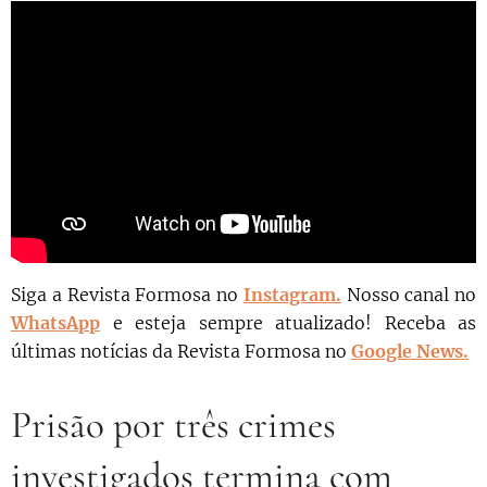
Siga a Revista Formosa no
Instagram.
N
osso canal no
WhatsApp
e esteja sempre atualizado!
Receba as
últimas notícias da Revista Formosa no
Google News.
Prisão por três crimes
investigados termina com