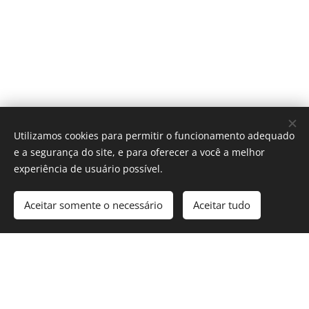
Utilizamos cookies para permitir o funcionamento adequado
e a segurança do site, e para oferecer a você a melhor
experiência de usuário possível.
Aceitar somente o necessário
Aceitar tudo
Cookies
© 2025 Revista Formosa. Todos os direitos reservados.
Política de Privacidade
|
Contato
|
Nosso Compromisso
|
Termos e
Condições de Uso